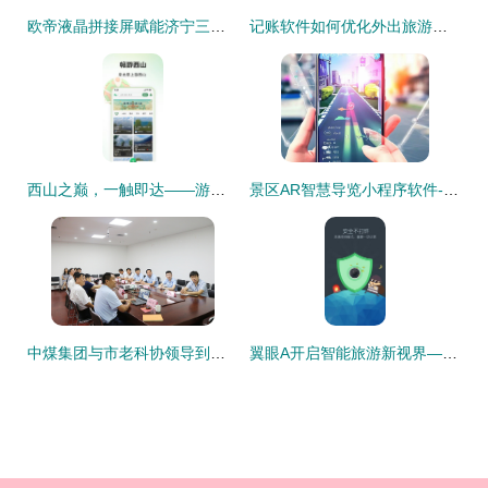
欧帝液晶拼接屏赋能济宁三号煤矿安全，旅游软件在产业融合中的新探索
记账软件如何优化外出旅游与景区管理体验
西山之巅，一触即达——游西山旅游app官方版 v1.0.0正式发布
景区AR智慧导览小程序软件-AR导览产品设计需求成品搭建
中煤集团与市老科协领导到济宁市智建科技孵化基地考察合作
翼眼A开启智能旅游新视界——旅游软件研发的技术与文化要点