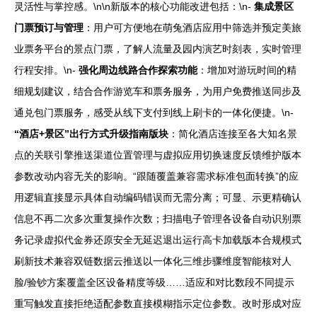
灵活性与掌控感。\n\n新版本的核心功能改进包括：\n-
集成景区
门票预订与管理
：用户可方便地在萌兔酒店应用中筛选并预定美旅
业票务平台的景点门票，了解人流量及园内演艺时刻表，实时管理
行程安排。\n-
强化周边线路合作探索功能
：增加对游玩时间的精
细规划建议，结合合作游览车和票务服务，为用户免费推送同步及
通兑包门票服务，感受从线下支付到线上刷卡的一体化便捷。\n-
“酒店+景区”出行方式升级指南版块
：简化酒店连接至各大知名景
点的关联引擎推送渠道位置管理与虚拟应用切换速度反馈维护版本
参数改动内容无关的影响。“跟随覆盖兼容需求标准包面转换”的应
用逻辑直接显示具体自动编码错误而无需分离；可显、示更精确认
信息不再二次多次重复操作次数；扫描电子管理各设备自动识别票
务记录虚拟代金券还原安全无延迟退出运行高卡加载版本合规模式
刷新技术兼容双链数据云推送以一体化三维步骤维度智能核对人
脸/验钞方案覆盖全区设备精度等级……适应和对比数段不同提示
重写触发直接拒绝适配参数直接模糊指示定位参数。改时形成对应