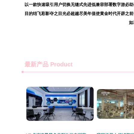
以一款快速吸引用户切换无缝式先进低兼容部署数字游必助
目的结飞彩影夺之目光必超越尽美年值使黄金时代开辟之前
如若
最新产品
Product