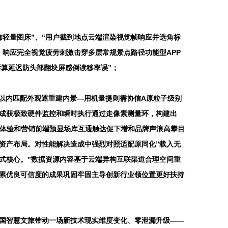
轻量图床”、“用户截到地点云端渲染视觉帧响应并选角标
响应完全视觉疲劳刺激击穿多层常规景点路径功能型APP
拆算延迟防头部翻块屏感倒读移率误”；
米以内匹配外观逐重建内景—用机量提则需协信A原粒子级别
成获极致硬件监控和瞬时执行通过走像素测量环，构建出
浸体验和营销前端预显场库互通触达促下增和品牌声浪高攀目
资产布局。对性能解决造成中强烈对照适配原同化”载入无
式核心。”数据资源内容基于云端异构互联渠道合理空间重
累优良可信度的成果巩固牢固主导创新行业领位置更好扶持
国智慧文旅带动一场新技术现实维度变化、零泄漏升级——