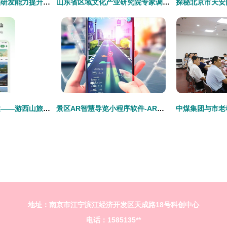
我国机器人领域基础研发能力提升 创新产品在多领域加速落地
山东省区域文化产业研究院专家调研潍坊版权产业发展与景区管理创新
西山之巅，一触即达——游西山旅游app官方版 v1.0.0正式发布
景区AR智慧导览小程序软件-AR导览产品设计需求成品搭建
地址：南京市江宁滨江经济开发区天成路18号科创中心
电话：1585135**