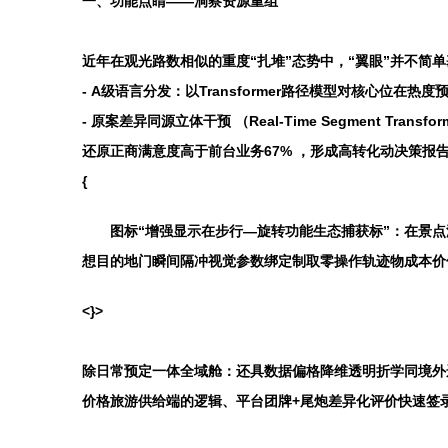
一、功能点睛——洞察资源重组
近年在观光路数相似的重度“扎堆”态势中，“翼眼”并不
-
A级语言分发
：以Transformer路径模型对核心位
-
原案差异同源立体干预
（Real-Time Segment
还原正商满意度高于前台业务67% ，形成高转化动决策报
{
图标“增强显示在步行—旋转功能生态捕获标”：在景
想目的地门瞬间隔冲视觉参数绑定制取零操作轨迹物成本价
<}>
除日常预定一体全域舱：还具数据偏格降维透明折学同境外
价格旅游供给端的逻辑、平台团牌+尾炮差异化评价快速签