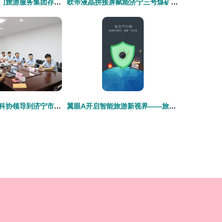
探秘北京市天安门旅游服务集团存仓处 世界工厂网视角下的游览景区管理新篇章
欧帝液晶拼接屏赋能济宁三号煤矿安全，旅游软件在产业融合中的新探索
中煤集团与市老科协领导到济宁市智建科技孵化基地考察合作
翼眼A开启智能旅游新视界——旅游软件研发的技术与文化要点