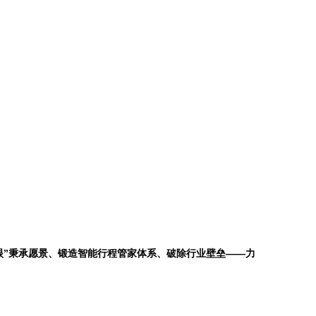
眼”秉承愿景、锻造智能行程管家体系、破除行业壁垒——力