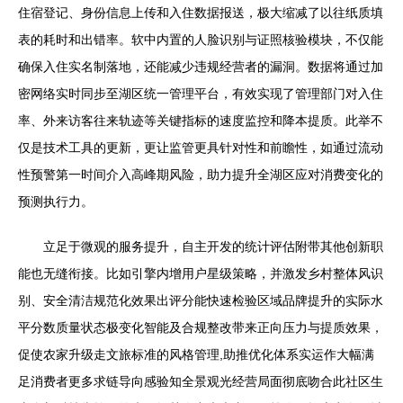
住宿登记、身份信息上传和入住数据报送，极大缩减了以往纸质填
表的耗时和出错率。软中内置的人脸识别与证照核验模块，不仅能
确保入住实名制落地，还能减少违规经营者的漏洞。数据将通过加
密网络实时同步至湖区统一管理平台，有效实现了管理部门对入住
率、外来访客往来轨迹等关键指标的速度监控和降本提质。此举不
仅是技术工具的更新，更让监管更具针对性和前瞻性，如通过流动
性预警第一时间介入高峰期风险，助力提升全湖区应对消费变化的
预测执行力。
立足于微观的服务提升，自主开发的统计评估附带其他创新职
能也无缝衔接。比如引擎内增用户星级策略，并激发乡村整体风识
别、安全清洁规范化效果出评分能快速检验区域品牌提升的实际水
平分数质量状态极变化智能及合规整改带来正向压力与提质效果，
促使农家升级走文旅标准的风格管理,助推优化体系实运作大幅满
足消费者更多求链导向感验知全景观光经营局面彻底吻合此社区生