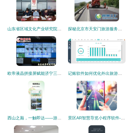
山东省区域文化产业研究院专家调研潍坊版权产业发展与景区管理创新
探秘北京市天安门旅游服务集团存仓处 世界工厂网视角下的游览景区管理新篇章
欧帝液晶拼接屏赋能济宁三号煤矿安全，旅游软件在产业融合中的新探索
记账软件如何优化外出旅游与景区管理体验
西山之巅，一触即达——游西山旅游app官方版 v1.0.0正式发布
景区AR智慧导览小程序软件-AR导览产品设计需求成品搭建