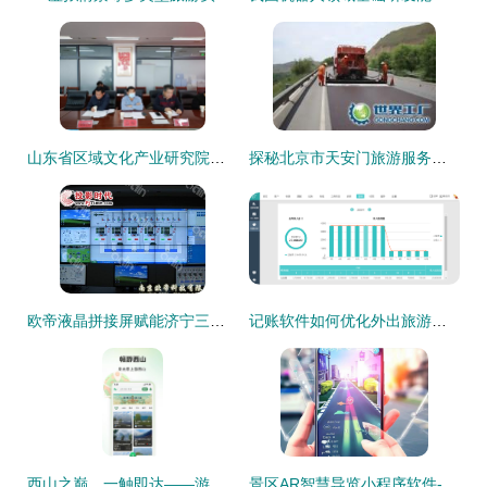
山东省区域文化产业研究院专家调研潍坊版权产业发展与景区管理创新
探秘北京市天安门旅游服务集团存仓处 世界工厂网视角下的游览景区管理新篇章
欧帝液晶拼接屏赋能济宁三号煤矿安全，旅游软件在产业融合中的新探索
记账软件如何优化外出旅游与景区管理体验
西山之巅，一触即达——游西山旅游app官方版 v1.0.0正式发布
景区AR智慧导览小程序软件-AR导览产品设计需求成品搭建