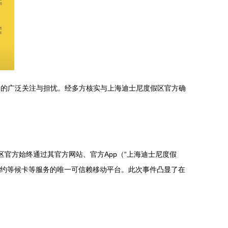
公众的广泛关注与担忧。经多方核实与上海迪士尼度假区官方确
官方始终通过其官方网站、官方App（“上海迪士尼度假
预约等候卡等服务的唯一可信赖移动平台。此次事件凸显了在