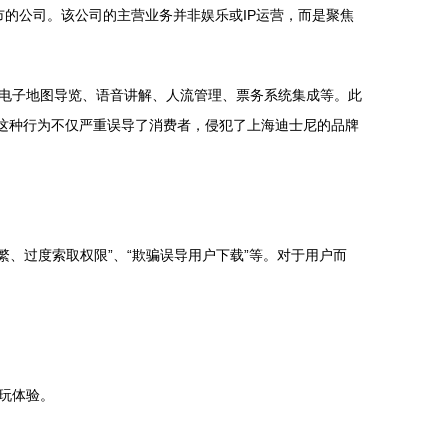
市的公司。该公司的主营业务并非娱乐或IP运营，而是聚焦
电子地图导览、语音讲解、人流管理、票务系统集成等。此
。这种行为不仅严重误导了消费者，侵犯了上海迪士尼的品牌
繁、过度索取权限”、“欺骗误导用户下载”等。对于用户而
玩体验。