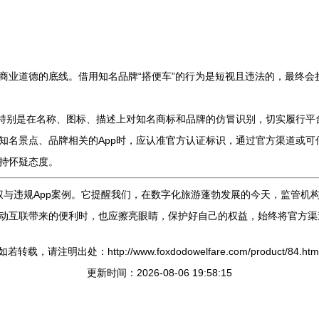
商业道德的底线。借用知名品牌“搭便车”的行为是短视且违法的，最终会
，特别是在名称、图标、描述上对知名商标和品牌的仿冒识别，切实履行平
知名景点、品牌相关的App时，应认准官方认证标识，通过官方渠道或
持怀疑态度。
侵权与违规App案例。它提醒我们，在数字化旅游蓬勃发展的今天，监管
动互联带来的便利时，也应擦亮眼睛，保护好自己的权益，始终将官方渠
如若转载，请注明出处：http://www.foxdodowelfare.com/product/84.htm
更新时间：2026-08-06 19:58:15