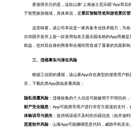
更值得关注的是，这款山寨“上海迪士尼乐园”App背
于智慧旅游领域，具体来说，是
景区智能导览和游览景区管
这意味着，该公司本应是一家具备专业技术能力，为各
次却因开发并上架一款冒用知名主题乐园名称的App而被
权益，也对其自身的商誉和合规经营造成了显著的负面影响
三、违规事实与潜在风险
根据工信部的通报，该山寨App存在典型的侵害用户权
言，下载此类App面临多重风险：
隐私泄露风险
：违规收集的个人信息可能被用于不明目的，
财产安全隐患
：App可能诱导用户进行非官方渠道的支付
体验误导与损失
：提供错误或不及时的乐园信息（如开放时
恶意软件风险
：山寨App可能捆绑恶意代码，威胁手机安全