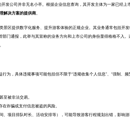
后的开发公司并非无名小卒。根据企业信息查询，其开发主体为一家已经上
理解决方案的提供商
。
类景区提供数字化服务、提升游客体验的正规企业。其业务通常包括开发
监管部门通报，此举与其宣称的业务方向和上市公司的身份显得格格不入
。
益行为，具体违规事项可能包括但不限于“违规收集个人信息”、“强制、频
甚至被非法交易。
，存在诈骗或支付信息被盗的风险。
间、项目排队时长、活动安排等），可能导致游客行程规划出错，影响游
。