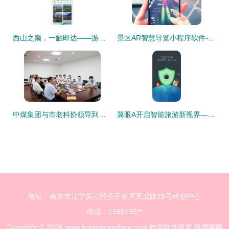
西山之巅，一触即达——游西山旅游app官方版 v1.0.0正式发布
景区AR智慧导览小程序软件-AR导览产品设计需求成品搭建
中煤集团与市老科协领导到济宁市智建科技孵化基地考察合作
翼眼A开启智能旅游新视界——旅游软件研发的技术与文化要点
地址：南京市江宁滨江经济开发区天成路18号科创中心
电话：1585135**
Copyright © 2026
www.foxdodowelfare.com
旅游软件研发
狐狸哆哆